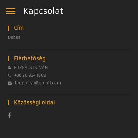
Kapcsolat
Cím
Dabas
Elérhetőség
FORGÁCS ISTVÁN
+36 20 924 1808
forgipityu@gmail.com
Közösségi oldal